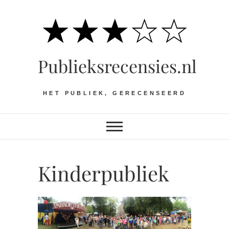
Ga
naar
de
inhoud
Publieksrecensies.nl
HET PUBLIEK, GERECENSEERD
Kinderpubliek