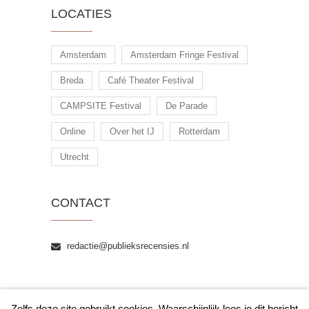
LOCATIES
Amsterdam
Amsterdam Fringe Festival
Breda
Café Theater Festival
CAMPSITE Festival
De Parade
Online
Over het IJ
Rotterdam
Utrecht
CONTACT
redactie@publieksrecensies.nl
Zelfs deze site gebruikt cookies. Waarschijnlijk lees je dit bericht