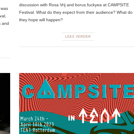
discussion with Rosa Vrij and borus.fuckyea at CAMPSITE
t was
Festival. What do they expect from their audience? What do
val,
they hope will happen?
s and
LEES VERDER