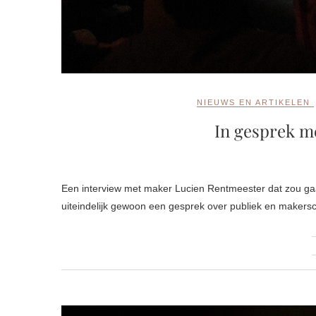
NIEUWS EN ARTIKELEN
In gesprek m
Een interview met maker Lucien Rentmeester dat zou gaan over zijn ervaring met publiek op het CAMPSITE Festival, maar
uiteindelijk gewoon een gesprek over publiek en makers