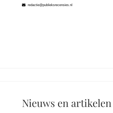
Ga
redactie@publieksrecensies.nl
naar
de
inhoud
Nieuws en artikelen