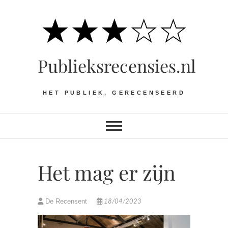
Ga
naar
de
inhoud
Publieksrecensies.nl
HET PUBLIEK, GERECENSEERD
Het mag er zijn
De Recensent
18/04/2023