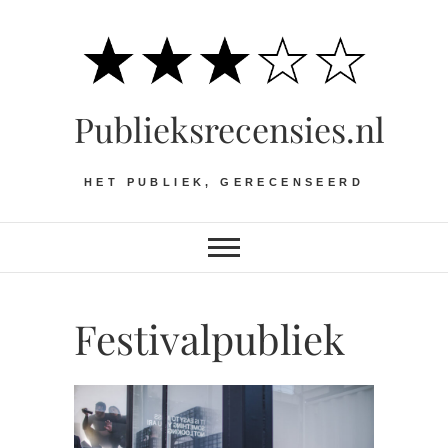
Ga
naar
de
inhoud
Publieksrecensies.nl
HET PUBLIEK, GERECENSEERD
Festivalpubliek