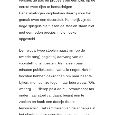
versnelt de pas en probeert om een plek op de
eerste twee rijen te bemachtigen.
Fanatiekelingen verplaatsen daarbij voor het
gemak even een decorstuk. Kennelijk zijn de
hoge spiegels die tussen de stoelen staan niet
met een reden precies in die hoeken
opgesteld.
Een vrouw twee stoelen naast mij (op de
tweede rang) begint bij aanvang van de
voorstelling te hoesten. Als na een paar
minuten publieksleden van alle ringen zich in
bochten hebben gewrongen om naar haar te
kijken, mompelt ze tegen haar buurvrouw: ‘Oh,
wat erg…’. Hierop pakt de buurvrouw haar tas
onder haar stoel vandaan, begint erin te
zoeken en haalt een doosje tictacs
tevoorschijn. Het rammelen van de snoepjes in
het plastic doosje overstemt even de actrice