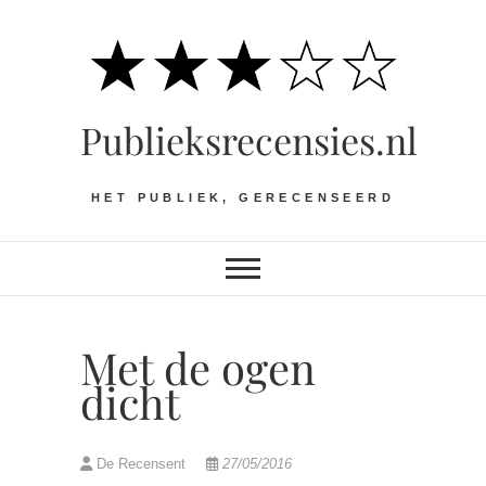
Ga
naar
de
inhoud
Publieksrecensies.nl
HET PUBLIEK, GERECENSEERD
Met de ogen
dicht
De Recensent
27/05/2016