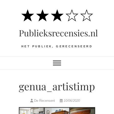
Ga
naar
de
inhoud
Publieksrecensies.nl
HET PUBLIEK, GERECENSEERD
genua_artistimpress
De Recensent
10/06/2020