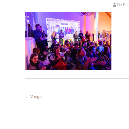
De Rec
← Vorige