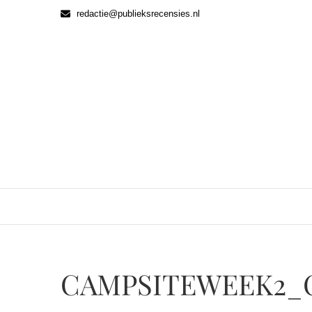
Ga
redactie@publieksrecensies.nl
naar
de
inhoud
CAMPSITEWEEK2_C