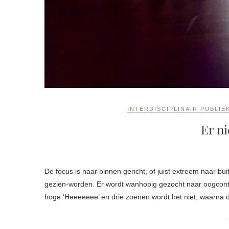
INTERDISCIPLINAIR PUBLIE
Er ni
De focus is naar binnen gericht, of juist extreem naar buiten. Aan het begin van de avond uit dit laatste zich vooral in het zien-en-
gezien-worden. Er wordt wanhopig gezocht naar oogcont
hoge ‘Heeeeeee’ en drie zoenen wordt het niet, waarna d