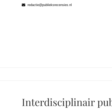
Ga
redactie@publieksrecensies.nl
naar
de
inhoud
Interdisciplinair pu