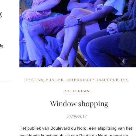
g
ig
FESTIVALPUBLIEK
,
INTERDISCIPLINAIR PUBLIEK
ROTTERDAM
Window shopping
27/05/2017
Het publiek van Boulevard du Nord, een afsplitsing van het
beeldende kunstenpubliek van Route du Nord, neemt de