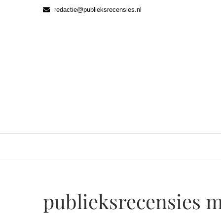
Ga
redactie@publieksrecensies.nl
naar
de
inhoud
publieksrecensies 