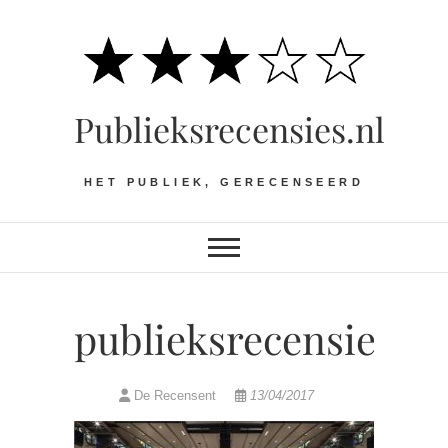
Ga
naar
de
inhoud
Publieksrecensies.nl
HET PUBLIEK, GERECENSEERD
publieksrecensiess
De Recensent
13/04/2017