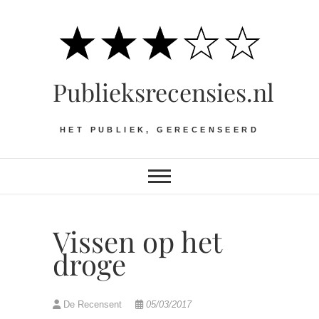
Ga
naar
de
inhoud
Publieksrecensies.nl
HET PUBLIEK, GERECENSEERD
Vissen op het
droge
De Recensent
05/03/2017